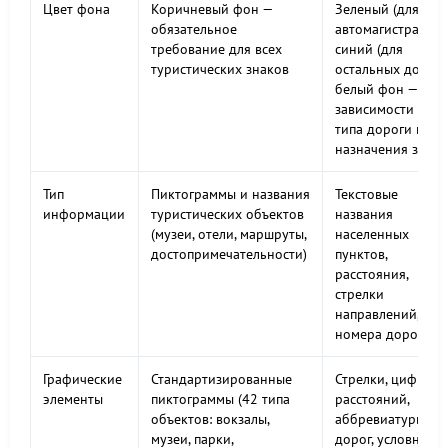
Цвет фона
Коричневый фон —
Зеленый (для
обязательное
автомагистралей),
требование для всех
синий (для
туристических знаков
остальных дорог),
белый фон — в
зависимости от
типа дороги и
назначения знака
Тип
Пиктограммы и названия
Текстовые
информации
туристических объектов
названия
(музеи, отели, маршруты,
населенных
достопримечательности)
пунктов,
расстояния,
стрелки
направлений,
номера дорог
Графические
Стандартизированные
Стрелки, цифры
элементы
пиктограммы (42 типа
расстояний,
объектов: вокзалы,
аббревиатуры
музеи, парки,
дорог, условные