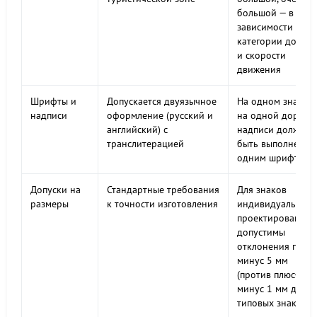
большой — в
зависимости от
категории дороги
и скорости
движения
Шрифты и
Допускается двуязычное
На одном знаке и
надписи
оформление (русский и
на одной дороге
английский) с
надписи должны
транслитерацией
быть выполнены
одним шрифтом
Допуски на
Стандартные требования
Для знаков
размеры
к точности изготовления
индивидуального
проектирования
допустимы
отклонения плюс-
минус 5 мм
(против плюс-
минус 1 мм для
типовых знаков)