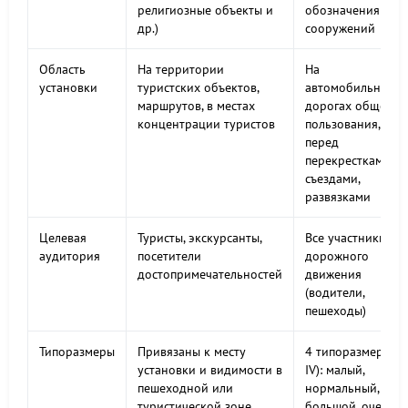
религиозные объекты и
обозначения
др.)
сооружений
Область
На территории
На
установки
туристских объектов,
автомобильных
маршрутов, в местах
дорогах общего
концентрации туристов
пользования,
перед
перекрестками,
съездами,
развязками
Целевая
Туристы, экскурсанты,
Все участники
аудитория
посетители
дорожного
достопримечательностей
движения
(водители,
пешеходы)
Типоразмеры
Привязаны к месту
4 типоразмера (I
установки и видимости в
IV): малый,
пешеходной или
нормальный,
туристической зоне
большой, очень