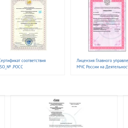
Сертификат соответствия
Лицензия Главного управл
ISO_№ .РОСС
МЧС России на Деятельнос
RU.31060.04ЖЖЮ0
монтажу, техническому
обслуживанию и ремонту
средств обеспечения пожа
безопасности зданий и
сооружений.