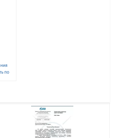
ения
ть по
рной