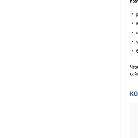
поэ
Что
сайт
К