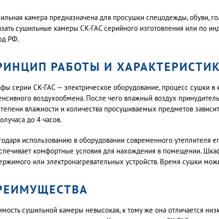
ильная камера предназначена для просушки спецодежды, обуви, го
азать сушильные камеры СК-ГАС серийного изготовления или по ин
од РФ.
РИНЦИП РАБОТЫ И ХАРАКТЕРИСТИ
фы серии СК-ГАС — электрическое оборудование, процесс сушки в
енсивного воздухообмена. После чего влажный воздух принудитель
степени влажности и количества просушиваемых предметов зависит
получаса до 4 часов.
годаря использованию в оборудовании современного утеплителя ег
спечивает комфортные условия для нахождения в помещении. Шка
ержимого или электронагревательных устройств. Время сушки мож
РЕИМУЩЕСТВА
имость сушильной камеры невысокая, к тому же она отличается низк