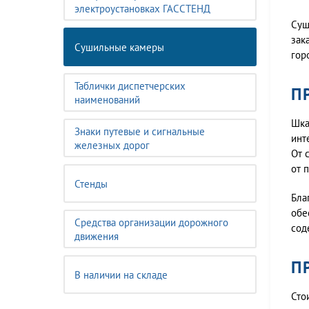
электроустановках ГАССТЕНД
Суш
зак
Сушильные камеры
гор
Таблички диспетчерских
П
наименований
Шка
Знаки путевые и сигнальные
инт
железных дорог
От 
от 
Стенды
Бла
обе
Средства организации дорожного
сод
движения
П
В наличии на складе
Сто