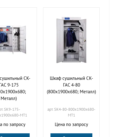
сушильный СК-
Шкаф сушильный СК-
ГАС 9-175
ГАС 4-80
50х1900х680;
(800х1900х680; Металл)
Металл)
рт. SK9-175-
арт. SK4-80-800х1900х680-
х1900х680-МТ1
МТ1
а по запросу
Цена по запросу