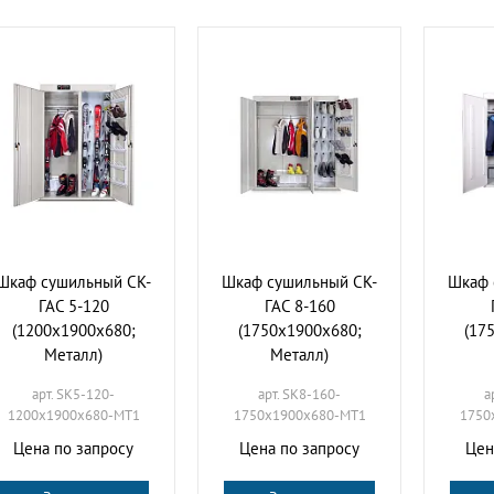
Шкаф сушильный СК-
Шкаф сушильный СК-
Шкаф 
ГАС 5-120
ГАС 8-160
(1200х1900х680;
(1750х1900х680;
(17
Металл)
Металл)
арт. SK5-120-
арт. SK8-160-
а
1200х1900х680-МТ1
1750х1900х680-МТ1
1750
Цена по запросу
Цена по запросу
Цен