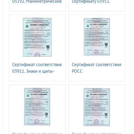
05192. Манометрические
сертификату 03911.
комплекты ГАСЗНАК ТУ
Знаки и щиты-указатели
для объектов ПАО
Транснефть
Сертификат соответствия
Сертификат соответствия
03911. Знаки и щиты-
РОСС
указатели для объектах
RU.32623.ОС10.05833.
ПАО Транснефть
Универсальный
ОТТ-75.200.00-КТН-0412-
диэлектрический трап-
22
трансформер с
переменной длиной для
спуска и эвакуации
персонала из траншеи
«ГАСТРАП»