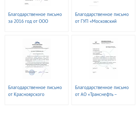
Благодарственное письмо
Благодарственное письмо
за 2016 год от ОOО
от ГУП «Московский
«Газпром ФЛОТ»
метрополитен»
Электромеханическая
служба.
Благодарственное письмо
Благодарственное письмо
от Красноярского
от АО «Транснефть –
транспортного филиала
Верхняя Волга»
ПАО «ГМК«Норильский
Никель»