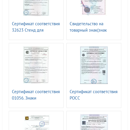
Сертификат соответствия
Свидетельство на
32623 Стенд для
товарный знак(знак
размещения средств
обслуживания) N 498038
защиты т.м. ГАССТЕНД
т.м. ГАССТЕНД
Сертификат соответствия
Сертификат соответствия
01056. Знаки
РОСС
безопасности ГОСТ Р
RU.32623.ОС15.13450.
12.4.026-2015
Знаки путевые и
сигнальные железных
дорог. ГОСТ 8442-65