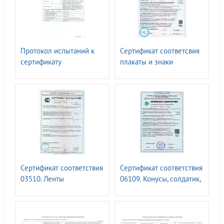
Протокол испытаний к
Сертификат соответсвия
сертификату
плакаты и знаки
соответствия 00336.
электробезопасности N
Знаки безопасности, с
0151277. СО 153-
применением
34.03.603-2003, СТО
фотолюм.материалов.
34.01.-30.1-001-2016
ГОСТ 34428-2018
Сертификат соответствия
Сертификат соответствия
03510. Ленты
06109. Конусы, солдатик,
сигнальные ГОСТ Р
веха ГОСТ 32758-2014
12.4.026-2015