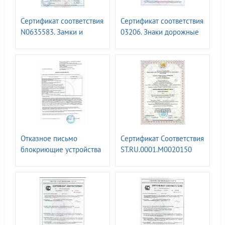
Сертификат соответствия
Сертификат соответствия
N0635583. Замки и
03206. Знаки дорожные
устройства блокирующие
1-8 групп I-IV
"ГАСЛОК"
типоразмеров ГОСТ Р
52290 - 2004
Отказное письмо
Сертификат Соответствия
блокриющие устройства
ST.RU.0001.M0020150
ГАСЛОК - ТР ТС 012/2011
менеджмента качества
"О безопасности
оборудования для
работы во
взрывоопасных средах"