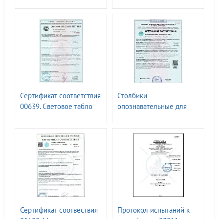
N00583809. Знаки
1-8 групп I-IV
дорожные 1-5
типоразмеров ГОСТ Р
типоразмера, знаки
52290 - 2024
стандартной формы
виды 1а-26, знаки
индивидуального
проектирования виды 27-
40. ГОСТ 32945-2014
Сертификат соответствия
Столбики
00639. Световое табло
опознавательные для
информационные
кабельных линий РОСС
указатели и знаки. ТУ
RU.32623.ОС10.06123
-27.40.24.-019-52419895-
2018.-07.06.2024
Сертификат соотвествия
Протокол испытаний к