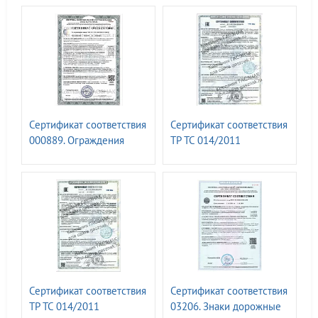
Сертификат соответствия
Сертификат соответствия
000889. Ограждения
ТР ТС 014/2011
металлические
N00583808. Опоры для
монтажа технических
средств организации
дорожного движения.
Опоры дорожных знаков
металлические
неэлектрифицированные
обычные I-образные
марок: ОМ-2,5; ОМ-3,0;
Сертификат соответствия
Сертификат соответствия
ОМ-3,5; ОМ-4,0; ОМ-4,5;
ТР ТС 014/2011
03206. Знаки дорожные
ОМ-5,0;