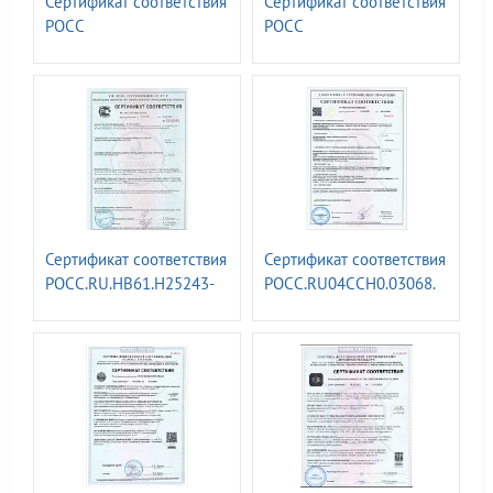
Сертификат соответствия
Сертификат соответствия
РОСС
РОСС
RU.З2623.ОС07.04519.
RU.З2623.ОС07.04520.
Знаки навигационные
Информационных знаки
внутренних судоходных
для обозначения границ
путей ГОСТ 26600-98
водоохранных зон
Сертификат соответствия
Сертификат соответствия
РОСС.RU.НВ61.Н25243-
РОСС.RU04CCH0.03068.
Штендеры
Железнодорожные знаки
информационные ТУ
по
25.99.29-007-52419895-
непроизводственнному
2018
травматизму