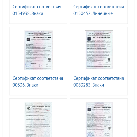
Сертификат соотвествия
Сертификат соответствия
0154938. Знаки
0150452. Линейные
маркировки
блокираторы фланцевых
трубопроводов ГОСТ Р
соединений ГАСЛОК
71918-2024
Сертификат соответствия
Сертификат соответствия
00336. Знаки
0083283. Знаки
безопасности, с
опасности ГОСТ Р 57479-
применением
2017.10.04.25
фотолюм.материалов.
ГОСТ 34428-2018. до
04.2028