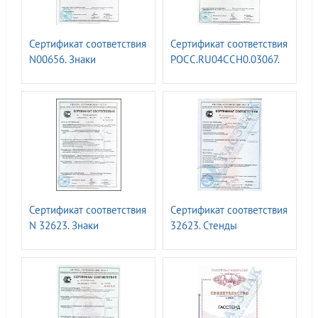
Сертификат соответствия
Сертификат соответствия
N00656. Знаки
РОСС.RU04CCH0.03067.
магистральных
Знаки туристической
газопроводов СТО
навигации ГОСТ Р 57581 -
ГАЗПРОМ 2-3.5-454-2010
2017
Сертификат соответствия
Сертификат соответствия
N 32623. Знаки
32623. Стенды
безопасности и
информационные т.м.
информационные щиты
ГАСЗНАК
для ПАО «РОССЕТИ» СТО
34.01-24-001-2015