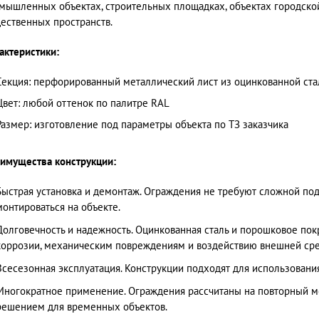
мышленных объектах, строительных площадках, объектах городской
ественных пространств.
актеристики:
Секция: перфорированный металлический лист из оцинкованной ста
Цвет: любой оттенок по палитре RAL
Размер: изготовление под параметры объекта по ТЗ заказчика
имущества конструкции:
Быстрая установка и демонтаж. Ограждения не требуют сложной под
монтироваться на объекте.
Долговечность и надежность. Оцинкованная сталь и порошковое по
коррозии, механическим повреждениям и воздействию внешней ср
Всесезонная эксплуатация. Конструкции подходят для использовани
Многократное применение. Ограждения рассчитаны на повторный мо
решением для временных объектов.