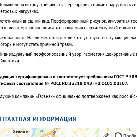
Повышенная ветроустойчивость. Перфорация снижает парусность се
ветровых нагрузках.
Эстетичный внешний вид. Перфорированный рисунок, аккуратная ге
позволяют органично вписать ограждения в архитектурный облик го
Безопасность. На элементах и деталях отсутствуют выступающие час
которые могут стать причиной травм.
Индивидуальный перфорированный узор: геометрия, декоративные 
айдентики.
дукция сертифицирована и соответствует требованиям ГОСТ Р 58
тификат соответствия № РОСС RU.33218.04ЭТН0.ОС01.00307.
дукция компании «Гасзнак» официально подтверждена как россий
ОНТАКТНАЯ ИНФОРМАЦИЯ