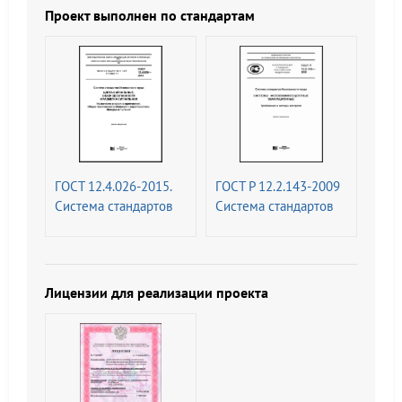
окраска,
эвакуационные.
Проект выполнен по стандартам
предупреждающие
Требования и методы
знаки и
контроля (с
маркировочные
Изменением N 1)
щитки
ГОСТ 12.4.026-2015.
ГОСТ Р 12.2.143-2009
Система стандартов
Система стандартов
безопасности труда.
безопасности труда
Цвета сигнальные,
(ССБТ). Системы
знаки безопасности и
фотолюминесцентные
разметка сигнальная.
эвакуационные.
Лицензии для реализации проекта
Назначение и правила
Требования и методы
применения. Общие
контроля (с
технические
Изменением N 1)
требования и
характеристики.