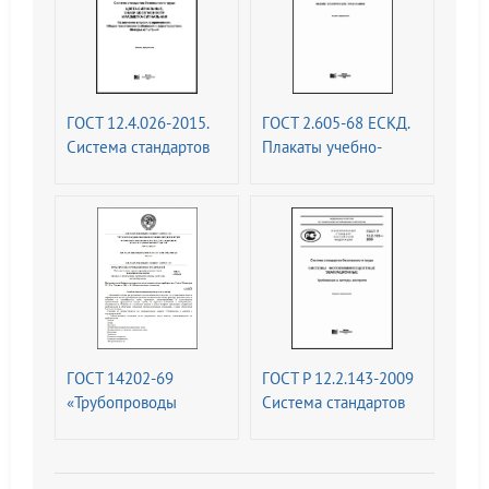
ГОСТ 12.4.026-2015.
ГОСТ 2.605-68 ЕСКД.
Система стандартов
Плакаты учебно-
безопасности труда.
технические. Общие
Цвета сигнальные,
технические
знаки безопасности и
требования (с
разметка сигнальная.
Изменениями N 1, 2)
Назначение и правила
применения. Общие
технические
требования и
характеристики.
ГОСТ 14202-69
ГОСТ Р 12.2.143-2009
Методы испытаний
«Трубопроводы
Система стандартов
промышленных
безопасности труда
предприятий.
(ССБТ). Системы
Опознавательная
фотолюминесцентные