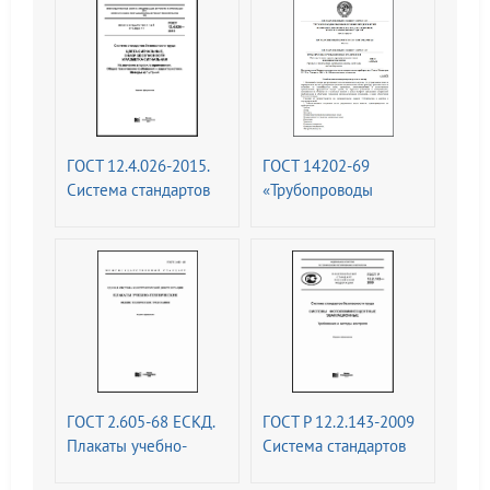
ГОСТ 12.4.026-2015.
ГОСТ 14202-69
Система стандартов
«Трубопроводы
безопасности труда.
промышленных
Цвета сигнальные,
предприятий.
знаки безопасности и
Опознавательная
разметка сигнальная.
окраска,
Назначение и правила
предупреждающие
применения. Общие
знаки и
технические
маркировочные
требования и
щитки
характеристики.
ГОСТ 2.605-68 ЕСКД.
ГОСТ Р 12.2.143-2009
Методы испытаний
Плакаты учебно-
Система стандартов
технические. Общие
безопасности труда