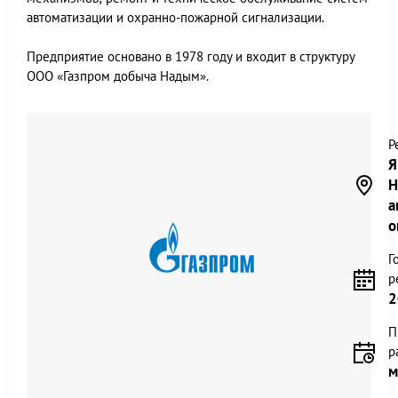
автоматизации и охранно-пожарной сигнализации.
Предприятие основано в 1978 году и входит в структуру
ООО «Газпром добыча Надым».
Р
Я
Н
а
о
Г
р
2
П
р
м