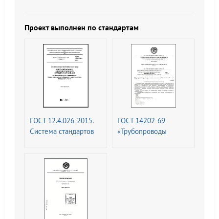
технические
(ССБТ). Системы
требования (с
фотолюминесцентные
Изменениями N 1, 2)
эвакуационные.
Проект выполнен по стандартам
Требования и методы
контроля (с
Изменением N 1)
ГОСТ 12.4.026-2015.
ГОСТ 14202-69
Система стандартов
«Трубопроводы
безопасности труда.
промышленных
Цвета сигнальные,
предприятий.
знаки безопасности и
Опознавательная
разметка сигнальная.
окраска,
Назначение и правила
предупреждающие
применения. Общие
знаки и
технические
маркировочные
требования и
щитки